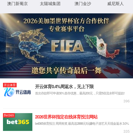
连接子
有效载荷-连接子
CMO服务
中间体
原料药
小核酸药物
亚磷酰胺单体
核苷及其类似物
生物高分子
医美中间体